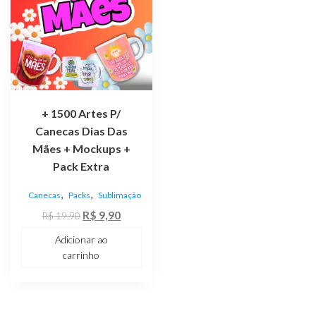
+ 1500 Artes P/
Canecas Dias Das
Mães + Mockups +
Pack Extra
,
,
Canecas
Packs
Sublimação
O
O
R$
9,90
R$
19,90
preço
preço
Adicionar ao
original
atual
carrinho
era:
é:
R$ 19,90.
R$ 9,90.