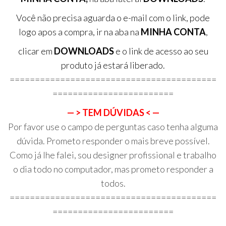
Você não precisa aguarda o e-mail com o link, pode
logo apos a compra, ir na aba na
MINHA CONTA
,
clicar em
DOWNLOADS
e o link de acesso ao seu
produto já estará liberado.
=========================================
========================
— > TEM DÚVIDAS < —
Por favor use o campo de perguntas caso tenha alguma
dúvida. Prometo responder o mais breve possível.
Como já lhe falei, sou designer profissional e trabalho
o dia todo no computador, mas prometo responder a
todos.
=========================================
========================