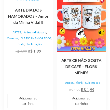
ARTE DIA DOS
NAMORADOS – Amor
da Minha Vida!!!
,
,
ARTES
Artes Individuais
,
,
Canecas
DIA DOS NAMORADOS
,
flork
Sublimação
O
O
R$
1,99
R$
4,99
preço
preço
ARTE CÊ NÃO GOSTA
original
atual
DE CAFÉ – FLORK
era:
é:
MEMES
R$ 4,99.
R$ 1,99.
,
,
ARTES
flork
Sublimação
O
O
R$
1,99
R$
4,99
preço
preço
Adicionar ao
Adicionar ao
original
atual
carrinho
carrinho
era:
é: