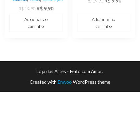
O
O
R$
9,90
R$
19,90
O
O
preço
preço
R$
9,90
R$
19,90
preço
preço
original
atual
Adicionar ao
Adicionar ao
original
atual
era:
é:
carrinho
carrinho
era:
é:
R$ 19,90.
R$ 9,90.
R$ 19,90.
R$ 9,90.
Loja das Artes - Feito com Amor.
Created with
Enwoo
WordPress theme