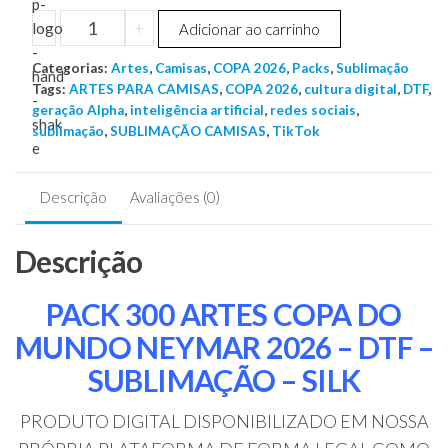
PACK
-
+
Adicionar ao carrinho
ARTES
Categorias:
COPA
Artes
,
Camisas
,
COPA 2026
,
Packs
,
Sublimação
Tags:
ARTES PARA CAMISAS
,
COPA 2026
,
cultura digital
,
DTF
,
DO
geração Alpha
,
inteligência artificial
,
redes sociais
,
MUNDO
sublimação
,
SUBLIMAÇÃO CAMISAS
,
TikTok
NEYMAR
2026
-
Descrição
Avaliações (0)
DTF
-
Descrição
SUBLIMAÇÃO
-
PACK 300 ARTES COPA DO
SILK
quantidade
MUNDO NEYMAR 2026 – DTF –
SUBLIMAÇÃO – SILK
PRODUTO DIGITAL DISPONIBILIZADO EM NOSSA