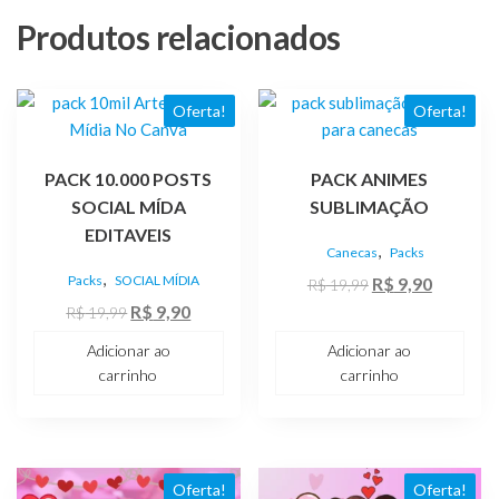
Produtos relacionados
Oferta!
Oferta!
PACK 10.000 POSTS
PACK ANIMES
SOCIAL MÍDA
SUBLIMAÇÃO
EDITAVEIS
,
Canecas
Packs
,
Packs
SOCIAL MÍDIA
O
O
R$
9,90
R$
19,99
O
O
preço
preço
R$
9,90
R$
19,99
preço
preço
original
atual
Adicionar ao
Adicionar ao
original
atual
era:
é:
carrinho
carrinho
era:
é:
R$ 19,99.
R$ 9,90.
R$ 19,99.
R$ 9,90.
Oferta!
Oferta!