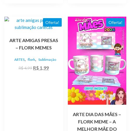
R$ 4,99.
R$ 1,99.
Oferta!
Oferta!
ARTE AMIGAS PRESAS
– FLORK MEMES
,
,
ARTES
flork
Sublimação
O
O
R$
1,99
R$
4,99
preço
preço
original
atual
era:
é:
R$ 4,99.
R$ 1,99.
ARTE DIA DAS MÃES –
FLORK MEME – A
MELHOR MÃE DO