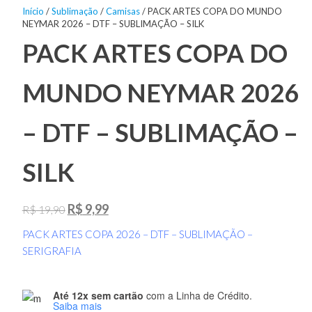
Início
/
Sublimação
/
Camisas
/ PACK ARTES COPA DO MUNDO
NEYMAR 2026 – DTF – SUBLIMAÇÃO – SILK
PACK ARTES COPA DO
MUNDO NEYMAR 2026
– DTF – SUBLIMAÇÃO –
SILK
O
O
R$
9,99
R$
19,90
preço
preço
PACK ARTES COPA 2026 – DTF – SUBLIMAÇÃO –
original
atual
SERIGRAFIA
era:
é:
R$ 19,90.
R$ 9,99.
Até 12x sem cartão
com a Linha de Crédito.
Saiba mais