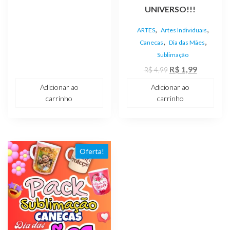
UNIVERSO!!!
,
,
ARTES
Artes Individuais
,
,
Canecas
Dia das Mães
Sublimação
O
O
R$
1,99
R$
4,99
preço
preço
Adicionar ao
Adicionar ao
original
atual
carrinho
carrinho
era:
é:
R$ 4,99.
R$ 1,99.
Oferta!