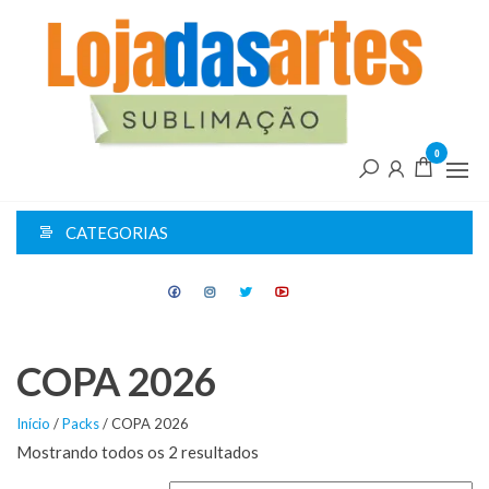
Pular
L
para
d
o
conteúdo
A
0
CATEGORIAS
COPA 2026
Início
/
Packs
/ COPA 2026
Mostrando todos os 2 resultados