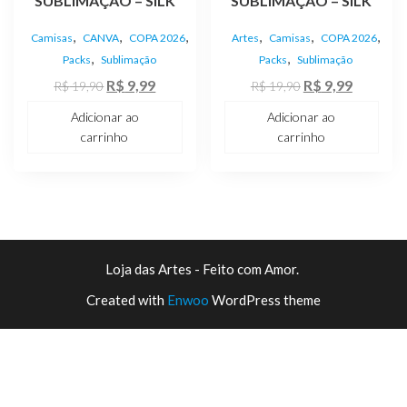
SUBLIMAÇÃO – SILK
SUBLIMAÇÃO – SILK
,
,
,
,
,
,
Camisas
CANVA
COPA 2026
Artes
Camisas
COPA 2026
,
,
Packs
Sublimação
Packs
Sublimação
O
O
O
O
R$
9,99
R$
9,99
R$
19,90
R$
19,90
preço
preço
preço
preço
Adicionar ao
Adicionar ao
original
atual
original
atual
carrinho
carrinho
era:
é:
era:
é:
R$ 19,90.
R$ 9,99.
R$ 19,90.
R$ 9,99.
Loja das Artes - Feito com Amor.
Created with
Enwoo
WordPress theme