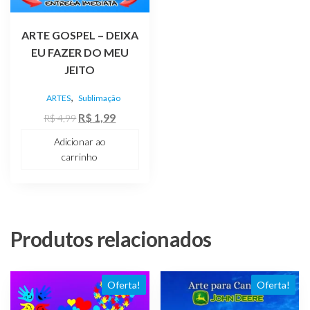
ARTE GOSPEL – DEIXA
EU FAZER DO MEU
JEITO
,
ARTES
Sublimação
O
O
R$
1,99
R$
4,99
preço
preço
Adicionar ao
original
atual
carrinho
era:
é:
R$ 4,99.
R$ 1,99.
Produtos relacionados
Oferta!
Oferta!