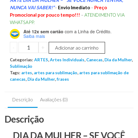
original
atual
NUNCA VAI SABER!”
–
Envio Imediato
–
Preço
era:
é:
Promocional por pouco tempo!!!
–
ATENDIMENTO VIA
WHATSAPP.
R$ 4,99.
R$ 1,99.
Até 12x sem cartão
com a Linha de Crédito.
Saiba mais
DIA
-
+
Adicionar ao carrinho
DA
Categorias:
MULHER
ARTES
,
Artes Individuais
,
Canecas
,
Dia da Mulher
,
Sublimação
-
Tags:
artes
,
artes para sublimação
,
artes para sublimação de
SE
canecas
,
Dia da Mulher
,
frases
VOCÊ
NUNCA
TENTAR,
Descrição
Avaliações (0)
NUNCA
VAI
Descrição
SABER!
quantidade
DIA DA MULHER – SE VOCÊ