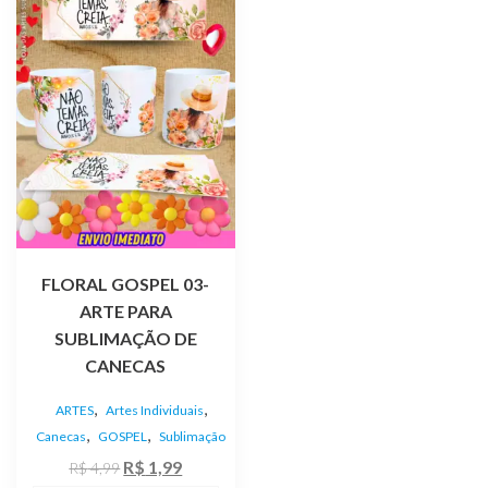
FLORAL GOSPEL 03-
ARTE PARA
SUBLIMAÇÃO DE
CANECAS
,
,
ARTES
Artes Individuais
,
,
Canecas
GOSPEL
Sublimação
O
O
R$
1,99
R$
4,99