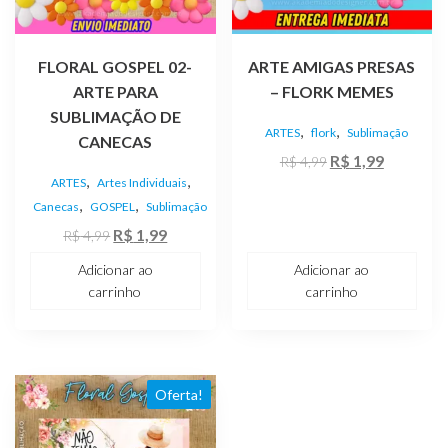
FLORAL GOSPEL 02-
ARTE AMIGAS PRESAS
ARTE PARA
– FLORK MEMES
SUBLIMAÇÃO DE
,
,
ARTES
flork
Sublimação
CANECAS
O
O
R$
1,99
R$
4,99
,
,
ARTES
Artes Individuais
preço
preço
,
,
Canecas
GOSPEL
Sublimação
original
atual
O
O
R$
1,99
era:
é:
R$
4,99
preço
preço
R$ 4,99.
R$ 1,99.
Adicionar ao
Adicionar ao
original
atual
carrinho
carrinho
era:
é:
R$ 4,99.
R$ 1,99.
Oferta!