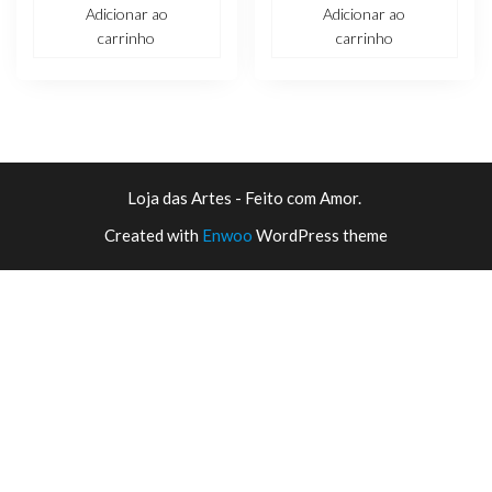
preço
preço
R$ 4,99.
R$ 1,99.
1.86
Adicionar ao
Adicionar ao
de
original
atual
5
carrinho
carrinho
era:
é:
R$ 19,99.
R$ 14,9
Loja das Artes - Feito com Amor.
Created with
Enwoo
WordPress theme