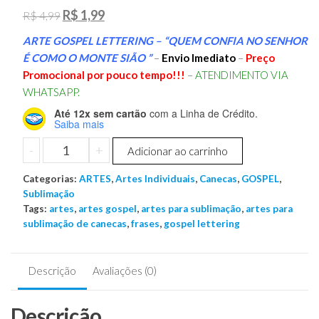
O
O
R$
1,99
R$
4,99
preço
preço
ARTE GOSPEL LETTERING – “QUEM CONFIA NO SENHOR
original
atual
É COMO O MONTE SIÃO ”
–
Envio Imediato
–
Preço
era:
é:
Promocional por pouco tempo!!!
–
ATENDIMENTO VIA
WHATSAPP.
R$ 4,99.
R$ 1,99.
Até 12x sem cartão
com a Linha de Crédito.
Saiba mais
ARTE
-
+
Adicionar ao carrinho
GOSPEL
Categorias:
LETTERING
ARTES
,
Artes Individuais
,
Canecas
,
GOSPEL
,
Sublimação
-
Tags:
artes
,
artes gospel
,
artes para sublimação
,
artes para
QUEM
sublimação de canecas
,
frases
,
gospel lettering
CONFIA
NO
SENHOR
Descrição
Avaliações (0)
É
COMO
Descrição
O