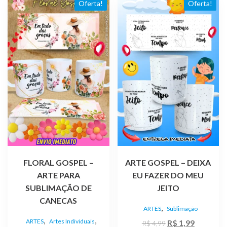
Oferta!
Oferta!
FLORAL GOSPEL –
ARTE GOSPEL – DEIXA
ARTE PARA
EU FAZER DO MEU
SUBLIMAÇÃO DE
JEITO
CANECAS
,
ARTES
Sublimação
,
,
ARTES
Artes Individuais
O
O
R$
1,99
R$
4,99