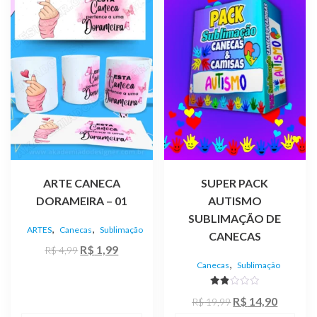
ARTE CANECA
SUPER PACK
DORAMEIRA – 01
AUTISMO
SUBLIMAÇÃO DE
,
,
ARTES
Canecas
Sublimação
CANECAS
O
O
R$
1,99
R$
4,99
,
preço
preço
Canecas
Sublimação
original
atual
Aval
O
O
R$
14,90
era:
é:
R$
19,99
iaçã
o