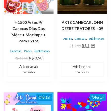
+ 1500 Artes P/
ARTE CANECAS JOHN
Canecas Dias Das
DEERE TRATORES – 09
Mães + Mockups +
,
,
ARTES
Canecas
Sublimação
Pack Extra
O
O
R$
1,99
R$
4,99
,
,
Canecas
Packs
Sublimação
preço
preço
O
O
original
atual
R$
9,90
R$
19,90
preço
preço
era:
é:
Adicionar ao
Adicionar ao
original
atual
R$ 4,99.
R$ 1,99.
carrinho
carrinho
era:
é:
R$ 19,90.
R$ 9,90.
Oferta!
Oferta!