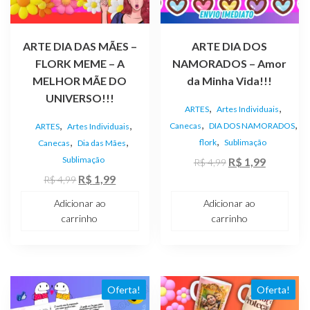
ARTE DIA DAS MÃES –
ARTE DIA DOS
FLORK MEME – A
NAMORADOS – Amor
MELHOR MÃE DO
da Minha Vida!!!
UNIVERSO!!!
,
,
ARTES
Artes Individuais
,
,
,
,
Canecas
DIA DOS NAMORADOS
ARTES
Artes Individuais
,
,
,
flork
Sublimação
Canecas
Dia das Mães
Sublimação
O
O
R$
1,99
R$
4,99
O
O
preço
preço
R$
1,99
R$
4,99
preço
preço
original
atual
Adicionar ao
Adicionar ao
original
atual
era:
é:
carrinho
carrinho
era:
é:
R$ 4,99.
R$ 1,99.
R$ 4,99.
R$ 1,99.
Oferta!
Oferta!