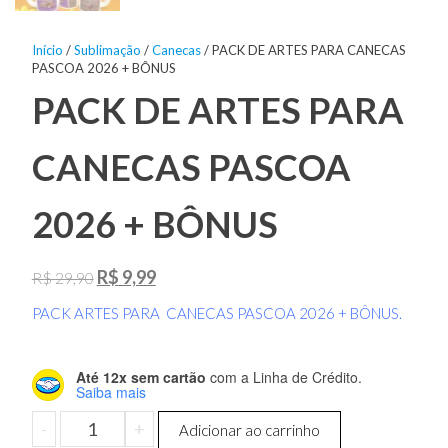
Início
/
Sublimação
/
Canecas
/ PACK DE ARTES PARA CANECAS
PASCOA 2026 + BÔNUS
PACK DE ARTES PARA
CANECAS PASCOA
2026 + BÔNUS
O
O
R$
9,99
R$
29,90
preço
preço
PACK ARTES PARA CANECAS PASCOA 2026 + BÔNUS.
original
atual
era:
é:
Até 12x sem cartão
com a Linha de Crédito.
R$ 29,90.
R$ 9,99.
Saiba mais
PACK
-
+
Adicionar ao carrinho
DE