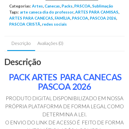
Categorias:
ARTES
Artes
,
Canecas
,
Packs
,
PASCOA
,
Sublimação
Tags:
arte caneca dia do professor
,
ARTES PARA CAMISAS
,
PARA
ARTES PARA CANECAS
,
FAMÍLIA
,
PASCOA
,
PASCOA 2026
,
CANECAS
PASCOA CRISTÃ
,
redes sociais
PASCOA
2026
+
Descrição
Avaliações (0)
BÔNUS
quantidade
Descrição
PACK ARTES PARA CANECAS
PASCOA 2026
PRODUTO DIGITAL DISPONIBILIZADO EM NOSSA
PRÓPRIA PLATAFORMA DE FORMA LEGAL COMO
DETERMINA A LEI.
O ENVIO DO LINK DE ACESSO É FEITO DE FORMA