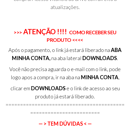
atualizações.
ATENÇÃO !!!!
>>>
COMO RECEBER SEU
PRODUTO <<<<
Após o pagamento, o link já estará liberado na
ABA
MINHA CONTA,
na aba lateral
DOWNLOADS
.
Você não precisa aguarda o e-mail com o link, pode
logo apos a compra, ir na aba na
MINHA CONTA
,
clicar em
DOWNLOADS
e o link de acesso ao seu
produto já estará liberado.
=========================================
========================
— > TEM DÚVIDAS < —