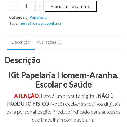
Kit
-
+
Adicionar ao carrinho
Papelaria
Categoria:
Homem-
Papelaria
Tags:
monstros sa
,
papelaria
Aranha.
Escolar
e
Descrição
Avaliações (0)
Saúde
quantidade
Descrição
Kit Papelaria Homem-Aranha.
Escolar e Saúde
ATENÇÃO
. Este é um produto digital.
NÃO É
PRODUTO FÍSICO.
Você receberá arquivos digitais
para personalização. Produto indicado para artesãos
que trabalham com papelaria.