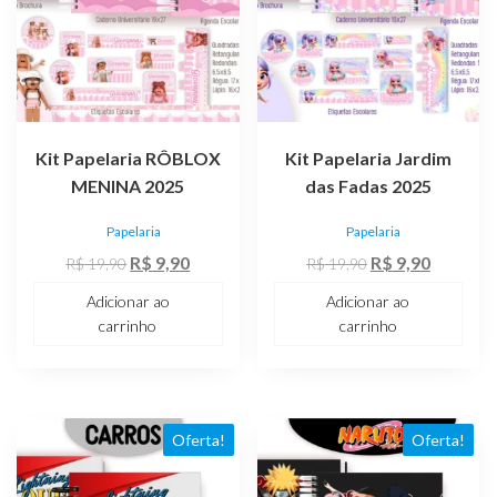
Kit Papelaria RÔBLOX
Kit Papelaria Jardim
MENINA 2025
das Fadas 2025
Papelaria
Papelaria
O
O
O
O
R$
9,90
R$
9,90
R$
19,90
R$
19,90
preço
preço
preço
preço
Adicionar ao
Adicionar ao
original
atual
original
atual
carrinho
carrinho
era:
é:
era:
é:
R$ 19,90.
R$ 9,90.
R$ 19,90.
R$ 9,90.
Oferta!
Oferta!