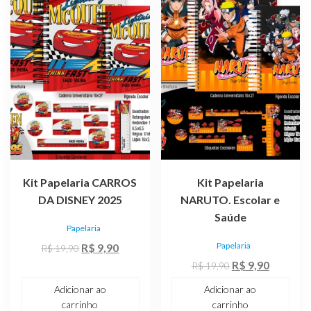
Kit Papelaria CARROS
Kit Papelaria
DA DISNEY 2025
NARUTO. Escolar e
Saúde
Papelaria
O
O
Papelaria
R$
9,90
R$
19,90
preço
preço
O
O
R$
9,90
R$
19,90
original
atual
preço
preço
Adicionar ao
Adicionar ao
era:
é:
original
atual
carrinho
carrinho