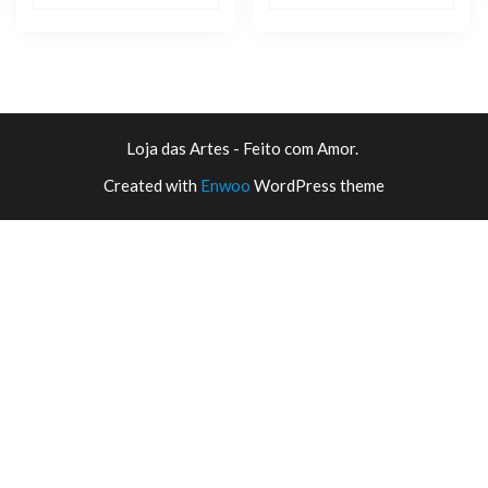
R$ 19,90.
R$ 9,90.
era:
é:
R$ 19,90.
R$ 9,90.
Loja das Artes - Feito com Amor.
Created with
Enwoo
WordPress theme