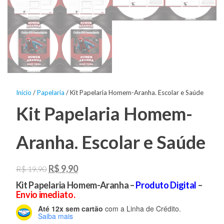
Início
/
Papelaria
/ Kit Papelaria Homem-Aranha. Escolar e Saúde
Kit Papelaria Homem-
Aranha. Escolar e Saúde
O
O
R$
9,90
R$
19,90
preço
preço
Kit Papelaria Homem-Aranha –
Produto Digital
–
Envio imediato.
original
atual
Até 12x sem cartão
com a Linha de Crédito.
era:
é:
Saiba mais
R$ 19,90.
R$ 9,90.