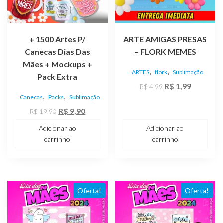
+ 1500 Artes P/
ARTE AMIGAS PRESAS
Canecas Dias Das
– FLORK MEMES
Mães + Mockups +
,
,
ARTES
flork
Sublimação
Pack Extra
O
O
R$
1,99
R$
4,99
,
,
Canecas
Packs
Sublimação
preço
preço
O
O
original
atual
R$
9,90
R$
19,90
preço
preço
era:
é:
Adicionar ao
Adicionar ao
original
atual
R$ 4,99.
R$ 1,99.
carrinho
carrinho
era:
é:
R$ 19,90.
R$ 9,90.
Oferta!
Oferta!