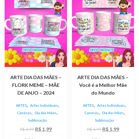
ARTE DIA DAS MÃES –
ARTE DIA DAS MÃES –
FLORK MEME – MÃE
Você é a Melhor Mãe
DE ANJO – 2024
do Mundo
,
,
,
,
ARTES
Artes Individuais
ARTES
Artes Individuais
,
,
,
,
Canecas
Dia das Mães
Canecas
Dia das Mães
Sublimação
Sublimação
O
O
O
O
R$
1,99
R$
1,99
R$
4,99
R$
4,99
preço
preço
preço
preço