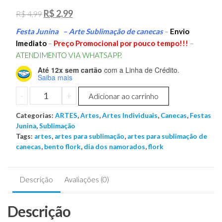
O
O
R$
2,99
R$
4,99
preço
preço
Festa Junina – Arte Sublimação de canecas
–
Envio
original
atual
Imediato
–
Preço Promocional por pouco tempo!!!
–
era:
é:
ATENDIMENTO VIA WHATSAPP.
R$ 4,99.
R$ 2,99.
Até 12x sem cartão
com a Linha de Crédito.
Saiba mais
ARTE
-
+
Adicionar ao carrinho
FESTA
Categorias:
JUNINA
ARTES
,
Artes
,
Artes Individuais
,
Canecas
,
Festas
Junina
,
Sublimação
-
Tags:
artes
,
artes para sublimação
,
artes para sublimação de
Sublimação
canecas
,
bento flork
,
dia dos namorados
,
flork
-
Ministério
da
Descrição
Avaliações (0)
Saúde
Adverte...
Descrição
quantidade