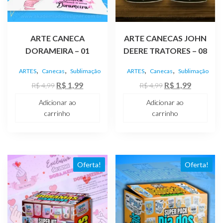
ARTE CANECA
ARTE CANECAS JOHN
DORAMEIRA – 01
DEERE TRATORES – 08
,
,
,
,
ARTES
Canecas
Sublimação
ARTES
Canecas
Sublimação
O
O
O
O
R$
1,99
R$
1,99
R$
4,99
R$
4,99
preço
preço
preço
preço
Adicionar ao
Adicionar ao
original
atual
original
atual
carrinho
carrinho
era:
é:
era:
é:
R$ 4,99.
R$ 1,99.
R$ 4,99.
R$ 1,99.
Oferta!
Oferta!