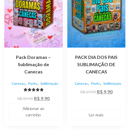
Pack Doramas –
PACK DIA DOS PAIS
Sublimação de
SUBLIMAÇÃO DE
Canecas
CANECAS
,
,
,
,
Canecas
Packs
Sublimação
Canecas
Packs
Sublimação
O
O
R$
9,90
R$
19,99
Avaliação
O
O
R$
9,90
preço
preço
R$
19,90
5.00
de 5
preço
preço
original
atual
Adicionar ao
original
atual
era:
é:
carrinho
Ler mais
era:
é:
R$ 19,99.
R$ 9,90.
R$ 19,90.
R$ 9,90.