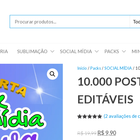
Loja
das
Artes
RIA
SUBLIMAÇÃO
SOCIAL MÍDIA
PACKS
MI
Início
/
Packs
/
SOCIAL MÍDIA
/ 1
10.000 POS
EDITÁVEIS
(
2
avaliações de c
Avaliado
2
como
5.00
O
O
R$
9,90
R$
19,99
de 5, com
baseado