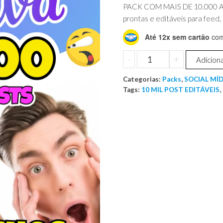
preço
preço
em
PACK COM MAIS DE 10.000 A
avaliações
original
atual
prontas e editáveis para feed,
de clientes
era:
é:
Até 12x sem cartão
com 
R$ 19,99.
R$ 9,90.
10.000
-
+
Adiciona
POSTS
Categorias:
SOCIAL
Packs
,
SOCIAL MÍD
Tags:
10 MIL POST EDITÁVEIS
,
MÍDA
EDITÁVEIS
quantidade