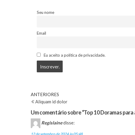
Seu nome
Email
Eu aceito a política de privacidade.
Navegação
Post
ANTERIORES
anterior
Aliquam id dolor
de
Um comentário sobre “Top 10 Doramas para a
Post
Regislaine
disse:
12 de setembro de 2024 às 05:48