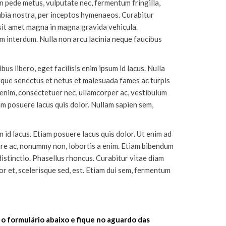
in pede metus, vulputate nec, fermentum fringilla,
nubia nostra, per inceptos hymenaeos. Curabitur
 sit amet magna in magna gravida vehicula.
lum interdum. Nulla non arcu lacinia neque faucibus
bus libero, eget facilisis enim ipsum id lacus. Nulla
tique senectus et netus et malesuada fames ac turpis
 enim, consectetuer nec, ullamcorper ac, vestibulum
iam posuere lacus quis dolor. Nullam sapien sem,
m id lacus. Etiam posuere lacus quis dolor. Ut enim ad
are ac, nonummy non, lobortis a enim. Etiam bibendum
distinctio. Phasellus rhoncus. Curabitur vitae diam
r et, scelerisque sed, est. Etiam dui sem, fermentum
o formulário abaixo e fique no aguardo das