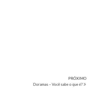
Próximo
PRÓXIMO
post
Doramas – Você sabe o que é?