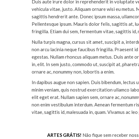
Duis aute irure dolor in reprehenderit in voluptate ve
vehicula vitae, justo. Aliquam ornare wisi eu metus.
sagittis hendrerit ante. Donec ipsum massa, ullamcorp
Pellentesque ipsum. Mauris dolor felis, sagittis at, 
fringilla. Etiam dui sem, fermentum vitae, sagittis id,
Nulla turpis magna, cursus sit amet, suscipit a, interd
non arcu lacinia neque faucibus fringilla. Praesent i
egestas. Nullam rhoncus aliquam metus. Duis ante orc
in, elit. In sem justo, commodo ut, suscipit at, phare
ornare ac, nonummy non, lobortis a enim.
In dapibus augue non sapien. Duis bibendum, lectus ut 
minim veniam, quis nostrud exercitation ullamco lab
elit eget erat. Nullam sapien sem, ornare ac, nonummy
non enim vestibulum interdum. Aenean fermentum risus
vitae, sagittis id, malesuada in, quam. Vivamus ac leo
ARTES GRÁTIS!
Não fique sem receber nosso