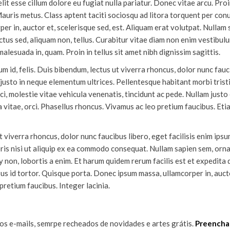
lit esse cillum dolore eu fugiat nulla pariatur. Donec vitae arcu. Pro
 Mauris metus. Class aptent taciti sociosqu ad litora torquent per co
er in, auctor et, scelerisque sed, est. Aliquam erat volutpat. Nullam
luctus sed, aliquam non, tellus. Curabitur vitae diam non enim vestibu
 malesuada in, quam. Proin in tellus sit amet nibh dignissim sagittis.
um id, felis. Duis bibendum, lectus ut viverra rhoncus, dolor nunc fauci
d justo in neque elementum ultrices. Pellentesque habitant morbi tris
i, molestie vitae vehicula venenatis, tincidunt ac pede. Nullam justo
tra vitae, orci. Phasellus rhoncus. Vivamus ac leo pretium faucibus. Et
viverra rhoncus, dolor nunc faucibus libero, eget facilisis enim ipsu
oris nisi ut aliquip ex ea commodo consequat. Nullam sapien sem, orn
 non, lobortis a enim. Et harum quidem rerum facilis est et expedita 
 id tortor. Quisque porta. Donec ipsum massa, ullamcorper in, aucto
 pretium faucibus. Integer lacinia.
s e-mails, semrpe recheados de novidades e artes grátis.
Preencha 