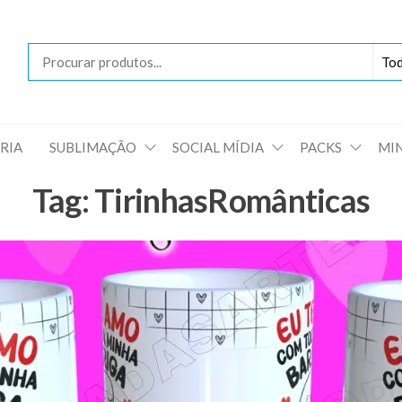
Loja
das
Artes
RIA
SUBLIMAÇÃO
SOCIAL MÍDIA
PACKS
MI
Tag:
TirinhasRomânticas