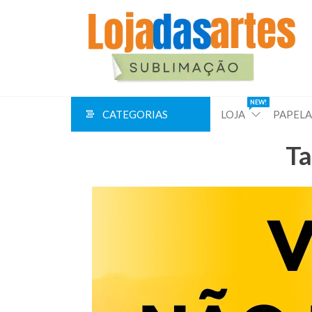
Pular
para
o
conteúdo
NEW!
CATEGORIAS
LOJA
PAPELA
Ta