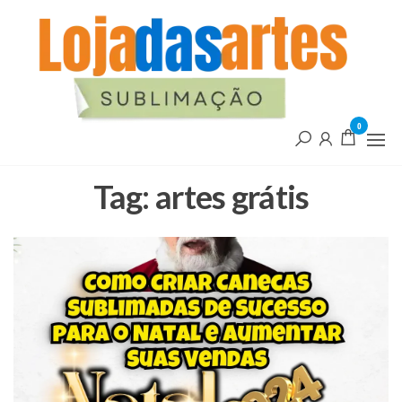
Pular
L
para
d
o
conteúdo
A
0
Tag:
artes grátis