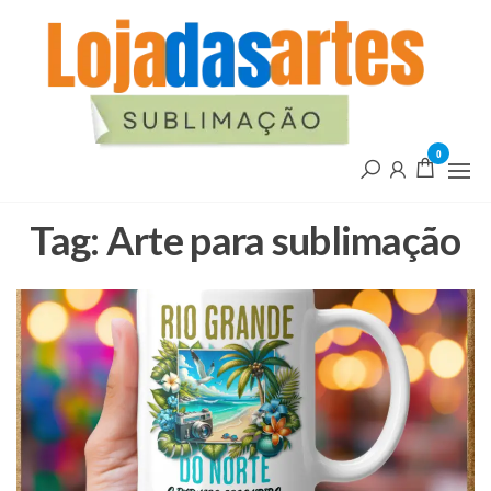
Pular
L
para
d
o
conteúdo
A
0
Tag:
Arte para sublimação