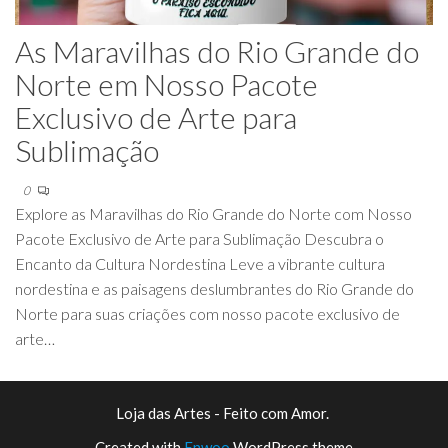
As Maravilhas do Rio Grande do
Norte em Nosso Pacote
Exclusivo de Arte para
Sublimação
0
Explore as Maravilhas do Rio Grande do Norte com Nosso
Pacote Exclusivo de Arte para Sublimação Descubra o
Encanto da Cultura Nordestina Leve a vibrante cultura
nordestina e as paisagens deslumbrantes do Rio Grande do
Norte para suas criações com nosso pacote exclusivo de
arte…
Loja das Artes - Feito com Amor.
Created with
Enwoo
WordPress theme