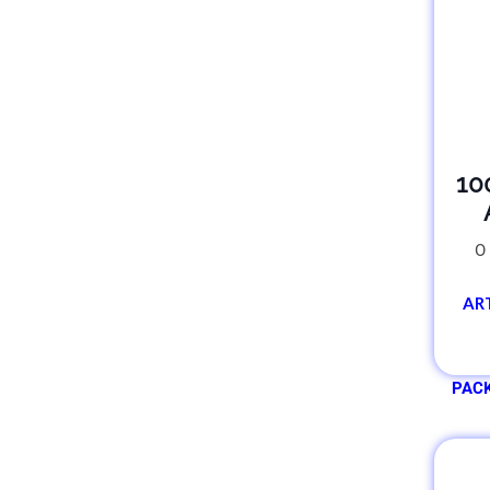
10
O 
AR
PAC