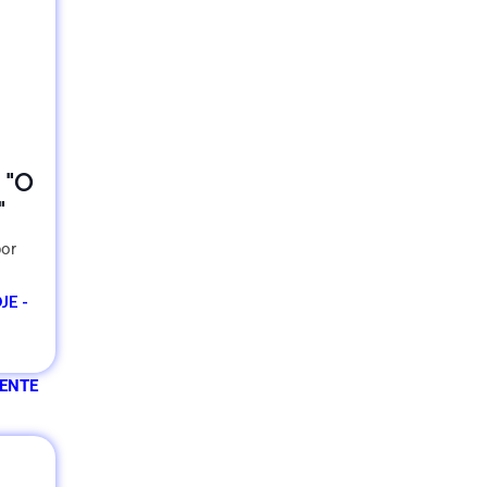
 "O
"
por
E -
ENTE