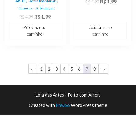
,
,
O
O
ARTES
Artes Individuais
R$
1,99
R$
4,99
,
Canecas
Sublimação
preço
preço
O
O
original
atual
R$
1,99
R$
4,99
preço
preço
era:
é:
Adicionar ao
Adicionar ao
original
atual
R$ 4,99.
R$ 1,99.
carrinho
carrinho
era:
é:
R$ 4,99.
R$ 1,99.
←
1
2
3
4
5
6
7
8
→
Loja das Artes - Feito com Amor.
Created with
Enwoo
WordPress theme