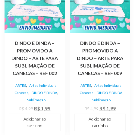
DINDO E DINDA –
DINDO E DINDA –
PROMOVIDO A
PROMOVIDO A
DINDO – ARTE PARA
DINDO – ARTE PARA
SUBLIMAÇÃO DE
SUBLIMAÇÃO DE
CANECAS – REF 002
CANECAS – REF 009
,
,
,
,
ARTES
Artes Individuais
ARTES
Artes Individuais
,
,
,
,
Canecas
DINDO E DINDA
Canecas
DINDO E DINDA
Sublimação
Sublimação
O
O
O
O
R$
1,99
R$
1,99
R$
4,99
R$
4,99
preço
preço
preço
preço
Adicionar ao
Adicionar ao
original
atual
original
atual
carrinho
carrinho
era:
é:
era:
é: