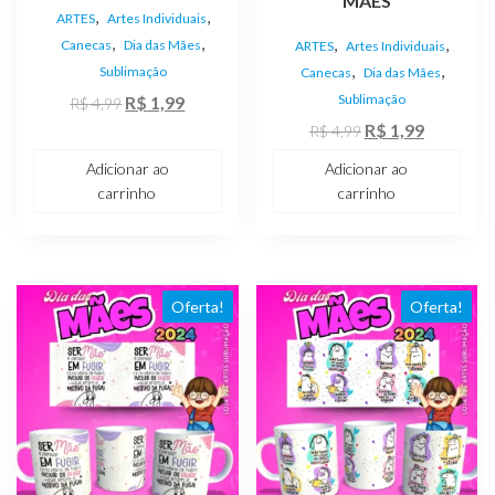
MÃES
,
,
ARTES
Artes Individuais
,
,
,
,
Canecas
Dia das Mães
ARTES
Artes Individuais
,
,
Sublimação
Canecas
Dia das Mães
O
O
Sublimação
R$
1,99
R$
4,99
preço
preço
O
O
R$
1,99
R$
4,99
original
atual
preço
preço
Adicionar ao
Adicionar ao
era:
é:
original
atual
carrinho
carrinho
R$ 4,99.
R$ 1,99.
era:
é:
R$ 4,99.
R$ 1,99.
Oferta!
Oferta!