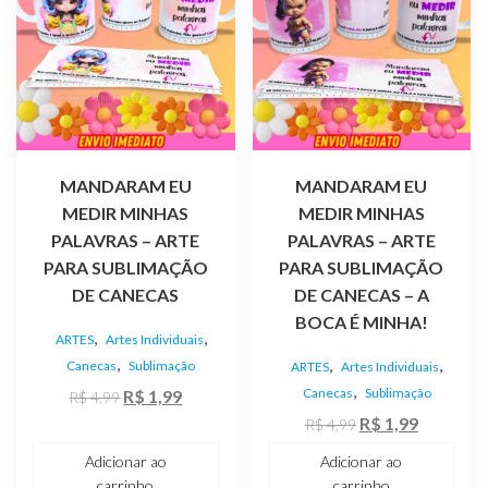
MANDARAM EU
MANDARAM EU
MEDIR MINHAS
MEDIR MINHAS
PALAVRAS – ARTE
PALAVRAS – ARTE
PARA SUBLIMAÇÃO
PARA SUBLIMAÇÃO
DE CANECAS
DE CANECAS – A
BOCA É MINHA!
,
,
ARTES
Artes Individuais
,
,
,
Canecas
Sublimação
ARTES
Artes Individuais
,
O
O
Canecas
Sublimação
R$
1,99
R$
4,99
preço
preço
O
O
R$
1,99
R$
4,99
original
atual
preço
preço
Adicionar ao
Adicionar ao
era:
é:
original
atual
carrinho
carrinho