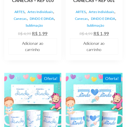
CANECAS – REF 010
CANECAS – REF 001
,
,
,
,
ARTES
Artes Individuais
ARTES
Artes Individuais
,
,
,
,
Canecas
DINDO E DINDA
Canecas
DINDO E DINDA
Sublimação
Sublimação
O
O
O
O
R$
1,99
R$
1,99
R$
4,99
R$
4,99
preço
preço
preço
preço
Adicionar ao
Adicionar ao
original
atual
original
atual
carrinho
carrinho
era:
é:
era:
é:
R$ 4,99.
R$ 1,99.
R$ 4,99.
R$ 1,99.
Oferta!
Oferta!