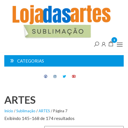
Pular
L
para
d
o
conteúdo
A
0
CATEGORIAS
ARTES
Início
/
Sublimação
/
ARTES
/ Página 7
Exibindo 145–168 de 174 resultados