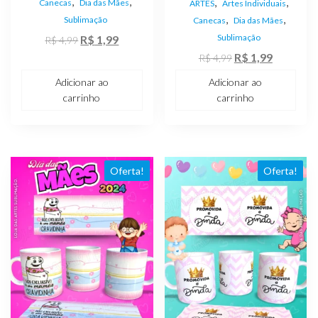
,
,
,
,
Canecas
Dia das Mães
ARTES
Artes Individuais
,
,
Sublimação
Canecas
Dia das Mães
O
O
Sublimação
R$
1,99
R$
4,99
preço
preço
O
O
R$
1,99
R$
4,99
original
atual
preço
preço
Adicionar ao
Adicionar ao
era:
é:
original
atual
carrinho
carrinho
R$ 4,99.
R$ 1,99.
era:
é:
R$ 4,99.
R$ 1,99.
Oferta!
Oferta!