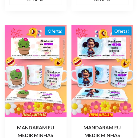
R$ 4,99.
R$ 1,99.
era:
é:
R$ 4,99.
R$ 1,99.
Oferta!
Oferta!
MANDARAM EU
MANDARAM EU
MEDIR MINHAS
MEDIR MINHAS