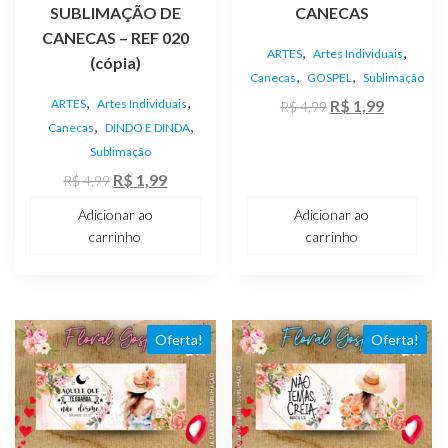
SUBLIMAÇÃO DE
CANECAS
CANECAS – REF 020
,
,
ARTES
Artes Individuais
(cópia)
,
,
Canecas
GOSPEL
Sublimação
,
,
O
O
ARTES
Artes Individuais
R$
1,99
R$
4,99
,
,
Canecas
DINDO E DINDA
preço
preço
Sublimação
original
atual
O
O
R$
1,99
era:
é:
R$
4,99
preço
preço
R$ 4,99.
R$ 1,99.
Adicionar ao
Adicionar ao
original
atual
carrinho
carrinho
era:
é:
R$ 4,99.
R$ 1,99.
Oferta!
Oferta!