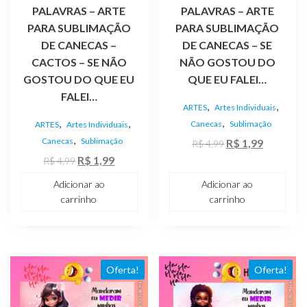
PALAVRAS – ARTE
PALAVRAS – ARTE
PARA SUBLIMAÇÃO
PARA SUBLIMAÇÃO
DE CANECAS –
DE CANECAS – SE
CACTOS – SE NÃO
NÃO GOSTOU DO
GOSTOU DO QUE EU
QUE EU FALEI…
FALEI…
,
,
ARTES
Artes Individuais
,
,
,
Canecas
Sublimação
ARTES
Artes Individuais
,
Canecas
Sublimação
O
O
R$
1,99
R$
4,99
O
O
preço
preço
R$
1,99
R$
4,99
preço
preço
original
atual
Adicionar ao
Adicionar ao
original
atual
era:
é:
carrinho
carrinho
era:
é:
R$ 4,99.
R$ 1,99.
R$ 4,99.
R$ 1,99.
Oferta!
Oferta!