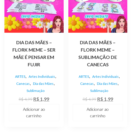
DIA DAS MÃES –
DIA DAS MÃES –
FLORK MEME – SER
FLORK MEME –
MÃE É PENSAR EM
SUBLIMAÇÃO DE
FUJIR
CANECAS
,
,
,
,
ARTES
Artes Individuais
ARTES
Artes Individuais
,
,
,
,
Canecas
Dia das Mães
Canecas
Dia das Mães
Sublimação
Sublimação
O
O
O
O
R$
1,99
R$
1,99
R$
4,99
R$
4,99
preço
preço
preço
preço
Adicionar ao
Adicionar ao
original
atual
original
atual
carrinho
carrinho
era:
é:
era:
é:
R$ 4,99.
R$ 1,99.
R$ 4,99.
R$ 1,99.