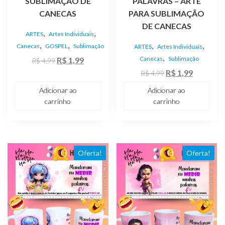
SUBLIMAÇÃO DE
PALAVRAS – ARTE
CANECAS
PARA SUBLIMAÇÃO
DE CANECAS
,
,
ARTES
Artes Individuais
,
,
,
,
Canecas
GOSPEL
Sublimação
ARTES
Artes Individuais
,
O
O
Canecas
Sublimação
R$
1,99
R$
4,99
preço
preço
O
O
R$
1,99
R$
4,99
original
atual
preço
preço
Adicionar ao
Adicionar ao
era:
é:
original
atual
carrinho
carrinho
R$ 4,99.
R$ 1,99.
era:
é:
R$ 4,99.
R$ 1,99.
Oferta!
Oferta!