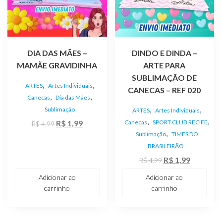
DIA DAS MÃES –
DINDO E DINDA –
MAMÃE GRAVIDINHA
ARTE PARA
SUBLIMAÇÃO DE
,
,
ARTES
Artes Individuais
CANECAS – REF 020
,
,
Canecas
Dia das Mães
,
,
Sublimação
ARTES
Artes Individuais
,
,
O
O
R$
1,99
Canecas
SPORT CLUB RECIFE
R$
4,99
,
preço
preço
Sublimação
TIMES DO
BRASILEIRÃO
original
atual
O
O
era:
é:
R$
1,99
R$
4,99
preço
preço
R$ 4,99.
R$ 1,99.
Adicionar ao
Adicionar ao
original
atual
carrinho
carrinho
era:
é:
R$ 4,99.
R$ 1,99.