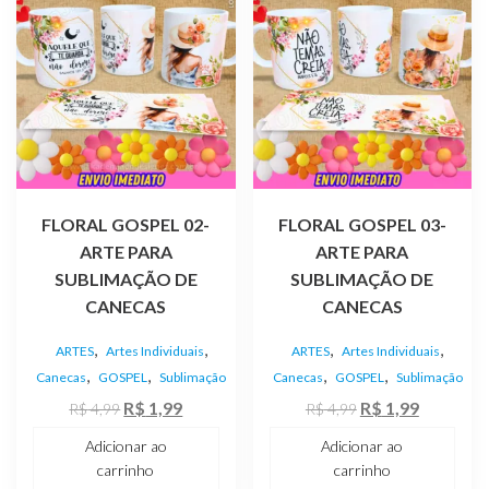
FLORAL GOSPEL 02-
FLORAL GOSPEL 03-
ARTE PARA
ARTE PARA
SUBLIMAÇÃO DE
SUBLIMAÇÃO DE
CANECAS
CANECAS
,
,
,
,
ARTES
Artes Individuais
ARTES
Artes Individuais
,
,
,
,
Canecas
GOSPEL
Sublimação
Canecas
GOSPEL
Sublimação
O
O
O
O
R$
1,99
R$
1,99
R$
4,99
R$
4,99
preço
preço
preço
preço
Adicionar ao
Adicionar ao
original
atual
original
atual
carrinho
carrinho
era:
é:
era:
é: