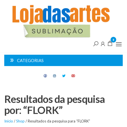
Pular
L
para
d
o
conteúdo
A
0
CATEGORIAS
Resultados da pesquisa
por: “FLORK”
Início
/
Shop
/ Resultados da pesquisa para “FLORK”