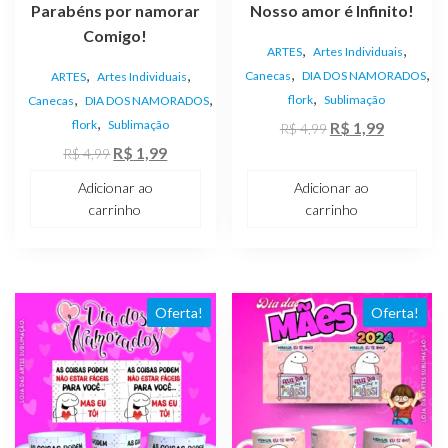
Parabéns por namorar
Nosso amor é Infinito!
Comigo!
,
,
ARTES
Artes Individuais
,
,
,
,
Canecas
DIA DOS NAMORADOS
ARTES
Artes Individuais
,
,
,
flork
Sublimação
Canecas
DIA DOS NAMORADOS
,
flork
Sublimação
O
O
R$
1,99
R$
4,99
O
O
preço
preço
R$
1,99
R$
4,99
preço
preço
original
atual
Adicionar ao
Adicionar ao
original
atual
era:
é:
carrinho
carrinho
era:
é:
R$ 4,99.
R$ 1,99.
R$ 4,99.
R$ 1,99.
Oferta!
Oferta!