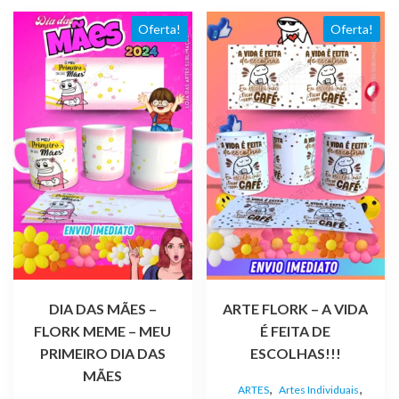
Oferta!
Oferta!
DIA DAS MÃES –
ARTE FLORK – A VIDA
FLORK MEME – MEU
É FEITA DE
PRIMEIRO DIA DAS
ESCOLHAS!!!
MÃES
,
,
ARTES
Artes Individuais