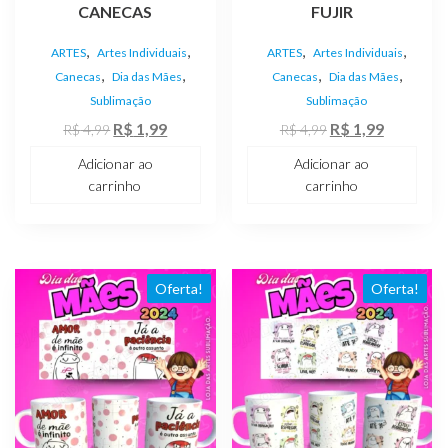
CANECAS
FUJIR
,
,
,
,
ARTES
Artes Individuais
ARTES
Artes Individuais
,
,
,
,
Canecas
Dia das Mães
Canecas
Dia das Mães
Sublimação
Sublimação
O
O
O
O
R$
1,99
R$
1,99
R$
4,99
R$
4,99
preço
preço
preço
preço
Adicionar ao
Adicionar ao
original
atual
original
atual
carrinho
carrinho
era:
é:
era:
é:
R$ 4,99.
R$ 1,99.
R$ 4,99.
R$ 1,99.
Oferta!
Oferta!