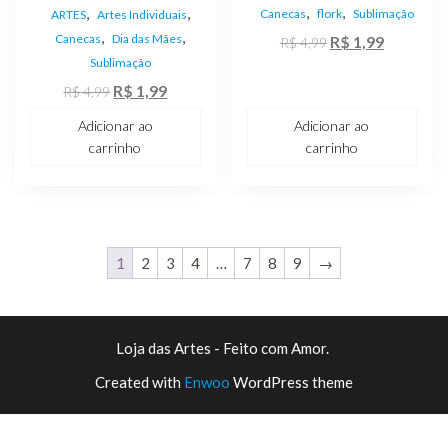
,
,
,
,
Canecas
flork
Sublimação
ARTES
Artes Individuais
,
,
Canecas
Dia das Mães
O
O
R$
1,99
R$
4,99
Sublimação
preço
preço
O
O
R$
1,99
original
atual
R$
4,99
preço
preço
era:
é:
Adicionar ao
Adicionar ao
original
atual
R$ 4,99.
R$ 1,99.
carrinho
carrinho
era:
é:
R$ 4,99.
R$ 1,99.
1
2
3
4
…
7
8
9
→
Loja das Artes - Feito com Amor.
Created with
Enwoo
WordPress theme