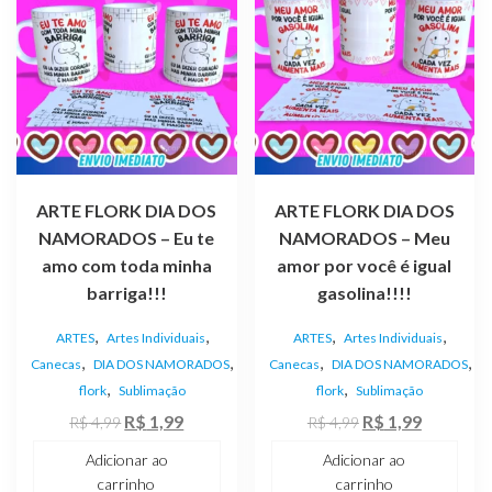
ARTE FLORK DIA DOS
ARTE FLORK DIA DOS
NAMORADOS – Eu te
NAMORADOS – Meu
amo com toda minha
amor por você é igual
barriga!!!
gasolina!!!!
,
,
,
,
ARTES
Artes Individuais
ARTES
Artes Individuais
,
,
,
,
Canecas
DIA DOS NAMORADOS
Canecas
DIA DOS NAMORADOS
,
,
flork
Sublimação
flork
Sublimação
O
O
O
O
R$
1,99
R$
1,99
R$
4,99
R$
4,99
preço
preço
preço
preço
Adicionar ao
Adicionar ao
original
atual
original
atual
carrinho
carrinho