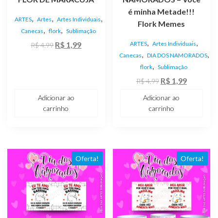
é minha Metade!!!
,
,
,
ARTES
Artes
Artes Individuais
Flork Memes
,
,
Canecas
flork
Sublimação
,
,
O
O
R$
1,99
ARTES
Artes Individuais
R$
4,99
,
,
preço
preço
Canecas
DIA DOS NAMORADOS
,
flork
Sublimação
original
atual
O
O
era:
é:
R$
1,99
R$
4,99
preço
preço
R$ 4,99.
R$ 1,99.
Adicionar ao
Adicionar ao
original
atual
carrinho
carrinho
era:
é:
R$ 4,99.
R$ 1,99.
Oferta!
Oferta!