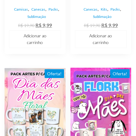
,
,
,
,
,
,
Camisas
Canecas
Packs
Canecas
Kits
Packs
Sublimação
Sublimação
O
O
O
O
R$
9,99
R$
9,99
R$
19,90
R$
19,90
preço
preço
preço
preço
Adicionar ao
Adicionar ao
original
atual
original
atual
carrinho
carrinho
era:
é:
era:
é:
R$ 19,90.
R$ 9,99.
R$ 19,90.
R$ 9,99.
Oferta!
Oferta!