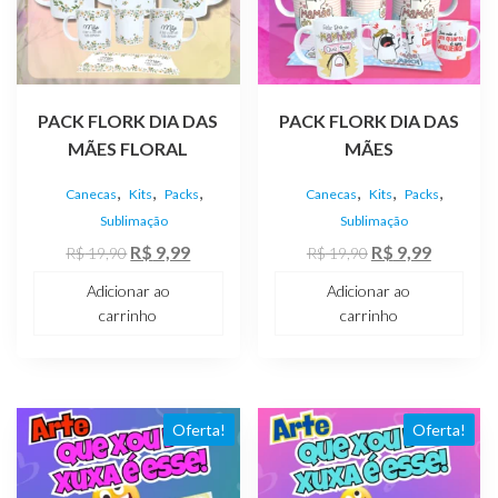
PACK FLORK DIA DAS
PACK FLORK DIA DAS
MÃES FLORAL
MÃES
,
,
,
,
,
,
Canecas
Kits
Packs
Canecas
Kits
Packs
Sublimação
Sublimação
O
O
O
O
R$
9,99
R$
9,99
R$
19,90
R$
19,90
preço
preço
preço
preço
Adicionar ao
Adicionar ao
original
atual
original
atual
carrinho
carrinho
era:
é:
era:
é:
R$ 19,90.
R$ 9,99.
R$ 19,90.
R$ 9,99.
Oferta!
Oferta!