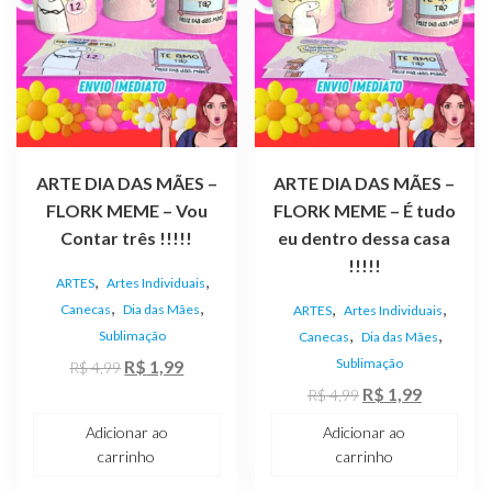
ARTE DIA DAS MÃES –
ARTE DIA DAS MÃES –
FLORK MEME – Vou
FLORK MEME – É tudo
Contar três !!!!!
eu dentro dessa casa
!!!!!
,
,
ARTES
Artes Individuais
,
,
,
,
Canecas
Dia das Mães
ARTES
Artes Individuais
,
,
Sublimação
Canecas
Dia das Mães
O
O
Sublimação
R$
1,99
R$
4,99
preço
preço
O
O
R$
1,99
R$
4,99
original
atual
preço
preço
Adicionar ao
Adicionar ao
era:
é:
original
atual
carrinho
carrinho
R$ 4,99.
R$ 1,99.
era:
é: