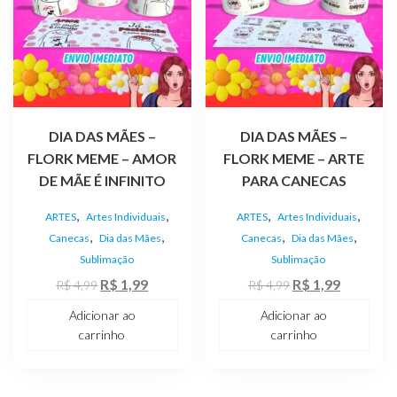
DIA DAS MÃES –
DIA DAS MÃES –
FLORK MEME – AMOR
FLORK MEME – ARTE
DE MÃE É INFINITO
PARA CANECAS
,
,
,
,
ARTES
Artes Individuais
ARTES
Artes Individuais
,
,
,
,
Canecas
Dia das Mães
Canecas
Dia das Mães
Sublimação
Sublimação
O
O
O
O
R$
1,99
R$
1,99
R$
4,99
R$
4,99
preço
preço
preço
preço
Adicionar ao
Adicionar ao
original
atual
original
atual
carrinho
carrinho
era:
é:
era:
é:
R$ 4,99.
R$ 1,99.
R$ 4,99.
R$ 1,99.