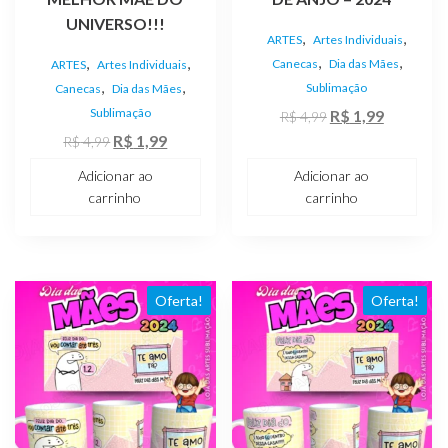
UNIVERSO!!!
,
,
ARTES
Artes Individuais
,
,
,
,
Canecas
Dia das Mães
ARTES
Artes Individuais
,
,
Sublimação
Canecas
Dia das Mães
Sublimação
O
O
R$
1,99
R$
4,99
O
O
preço
preço
R$
1,99
R$
4,99
preço
preço
original
atual
Adicionar ao
Adicionar ao
original
atual
era:
é:
carrinho
carrinho
era:
é:
R$ 4,99.
R$ 1,99.
R$ 4,99.
R$ 1,99.
Oferta!
Oferta!