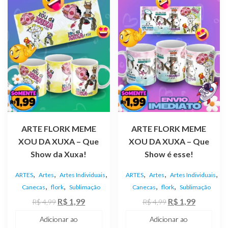
ARTE FLORK MEME
ARTE FLORK MEME
XOU DA XUXA – Que
XOU DA XUXA – Que
Show da Xuxa!
Show é esse!
,
,
,
,
,
,
ARTES
Artes
Artes Individuais
ARTES
Artes
Artes Individuais
,
,
,
,
Canecas
flork
Sublimação
Canecas
flork
Sublimação
O
O
O
O
R$
1,99
R$
1,99
R$
4,99
R$
4,99
preço
preço
preço
preço
Adicionar ao
Adicionar ao
original
atual
original
atual