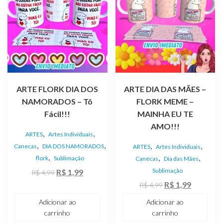
ARTE FLORK DIA DOS
ARTE DIA DAS MÃES –
NAMORADOS – Tô
FLORK MEME –
Fácil!!!
MAINHA EU TE
AMO!!!
,
,
ARTES
Artes Individuais
,
,
,
,
Canecas
DIA DOS NAMORADOS
ARTES
Artes Individuais
,
,
,
flork
Sublimação
Canecas
Dia das Mães
O
O
Sublimação
R$
1,99
R$
4,99
preço
preço
O
O
R$
1,99
R$
4,99
original
atual
preço
preço
Adicionar ao
Adicionar ao
era:
é:
original
atual
carrinho
carrinho
R$ 4,99.
R$ 1,99.
era:
é: